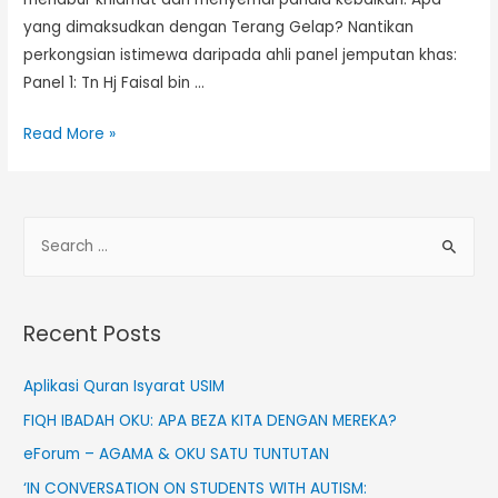
yang dimaksudkan dengan Terang Gelap? Nantikan
perkongsian istimewa daripada ahli panel jemputan khas:
Panel 1: Tn Hj Faisal bin …
[LENSA
Read More »
DIDIK
OKU]
TERANG
S
GELAP
e
a
r
Recent Posts
c
h
Aplikasi Quran Isyarat USIM
f
FIQH IBADAH OKU: APA BEZA KITA DENGAN MEREKA?
o
eForum – AGAMA & OKU SATU TUNTUTAN
r
‘IN CONVERSATION ON STUDENTS WITH AUTISM: