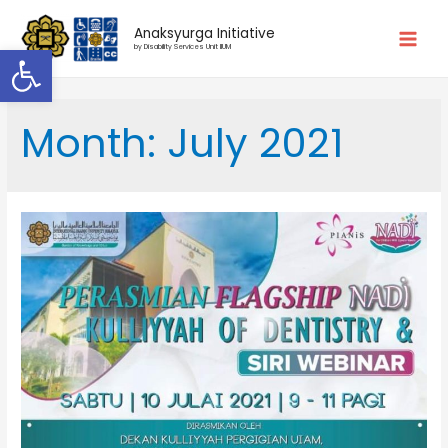
Anaksyurga Initiative
Open toolbar
Main
by Disability Services Unit IIUM
Men
Month:
July 2021